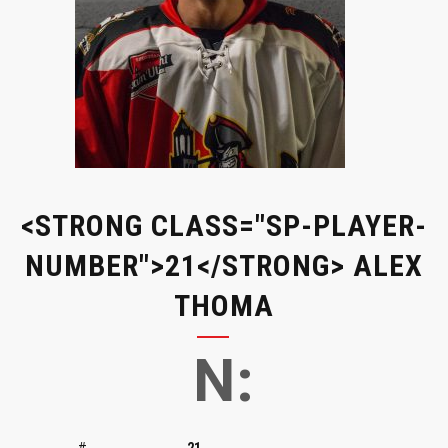
<STRONG CLASS="SP-PLAYER-
NUMBER">21</STRONG> ALEX
THOMA
N:
#
21