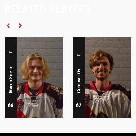
RELATED PLAYERS
D
D
Marijn Soede
Gido van Os
66
62