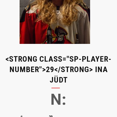
<STRONG CLASS="SP-PLAYER-
NUMBER">29</STRONG> INA
JÜDT
N:
#
29