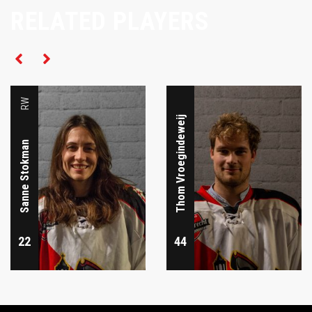
RELATED PLAYERS
RW
RW
Thom Vroegindeweij
Sanne Stokman
22
44