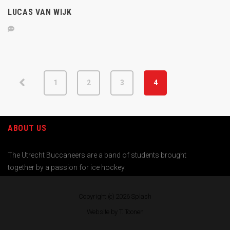
LUCAS VAN WIJK
1
2
3
4
ABOUT US
The Utrecht Buccaneers are a band of students brought
together by a passion for ice hockey.
Copyright (c) 2026
Splash
Website by T. Toonen