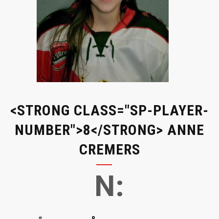
<STRONG CLASS="SP-PLAYER-
NUMBER">8</STRONG> ANNE
CREMERS
N:
#
8