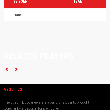
SEIZOEN
TEAM
Totaal
-
RELATED PLAYERS
ABOUT US
The Utrecht Buccaneers are a band of students brought
together by a passion for ice hockey.