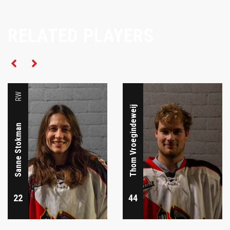
RELATED PLAYERS
RW
RW
Thom Vroegindeweij
Sanne Stokman
22
44