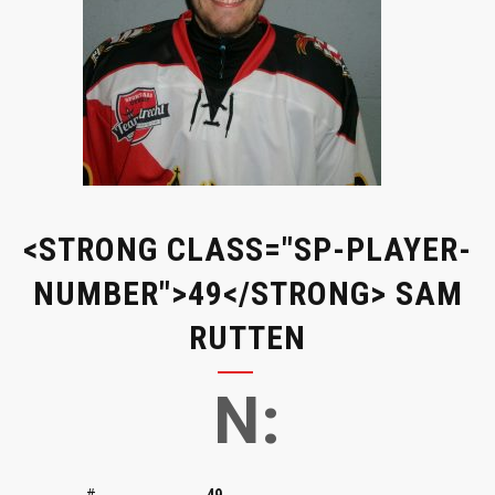
<STRONG CLASS="SP-PLAYER-
NUMBER">49</STRONG> SAM
RUTTEN
N:
#
49