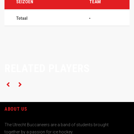
SEIZOEN
TEAM
Totaal
-
RELATED PLAYERS
ABOUT US
The Utrecht Buccaneers are a band of students brought
together by a passion for ice hockey.