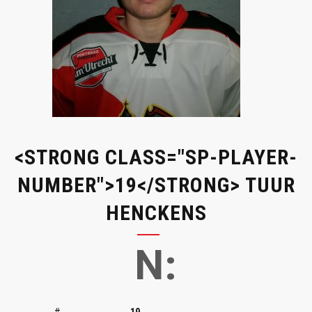
<STRONG CLASS="SP-PLAYER-
NUMBER">19</STRONG> TUUR
HENCKENS
N:
#
19