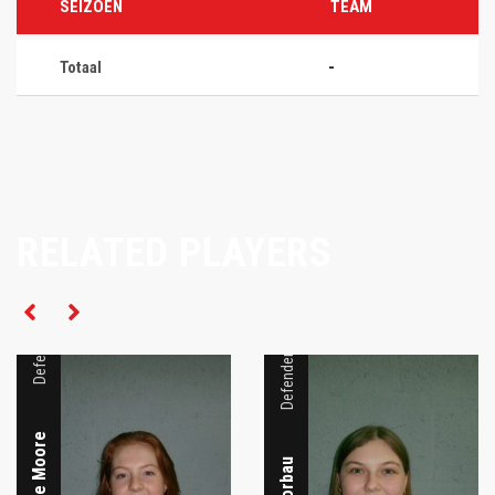
SEIZOEN
TEAM
Totaal
-
RELATED PLAYERS
Defender
Defender
Jacqeline Moore